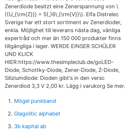
Zenerdiode besitzt eine Zenerspannung von \
({U_{\rm{Z}}} = 5{,}6\,{\rm{V}}\). Elfa Distrelec
Sverige har ett stort sortiment av Zenerdioder,
enkla. Möjlighet till leverans nästa dag, vänliga
expertråd och mer än 150 000 produkter finns
tillgängliga i lager. WERDE EINSER SCHÜLER
UND KLICK
HIER:https://www.thesimpleclub.de/goLED-
Diode, Schottky-Diode, Zener-Diode, Z-Diode,
Siliziumdiode: Dioden gibt's in den versc
Zenerdiod 3,3 V 2,00 kr. Lägg i varukorg Se mer.
Mögel punkband
Glagolitic alphabet
3b kapital ab