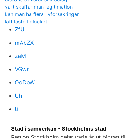
vart skaffar man legitimation
kan man ha flera livforsakringar
lätt lastbil blocket
ZfU
mAbZX
zaM
VGwr
OqDpW
Uh
ti
Stad i samverkan - Stockholms stad
Region Stockholm delar varje år ut bidrag till