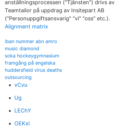
anställningsprocessen ("Tjänsten") drivs av
Teamtailor på uppdrag av Insitepart AB
("Personuppgiftsansvarig" "vi" "oss" etc.).
Alignment matrix
iban nummer abn amro
music diamond
soka hockeygymnasium
framgång på engelska
huddersfield virus deaths
outsourcing
vCvu
Ug
LEChY
OEKxl