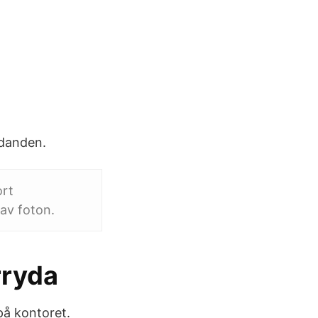
udanden.
ort
av foton.
rryda
på kontoret.