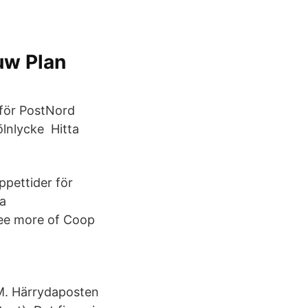
uw Plan
 för PostNord
lnlycke Hitta
ppettider för
ra
See more of Coop
 M. Härrydaposten