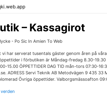
qki.web.app
butik – Kassagirot
lycke - Po Sic In Amien To Web
tt vi har serverat tusentals gäster genom åren på våra
öppettider i förbutiken är Måndag-fredag 8.30-19.30
.00-15.00 ÖPPETTIDER DAG TID mån-tors 07:30-16:3
.se. ADRESS Servi Teknik AB Metodvägen 9 435 33 M
iplomerad Övriga öppettider. Valborgsmässoafton 09:
 verden