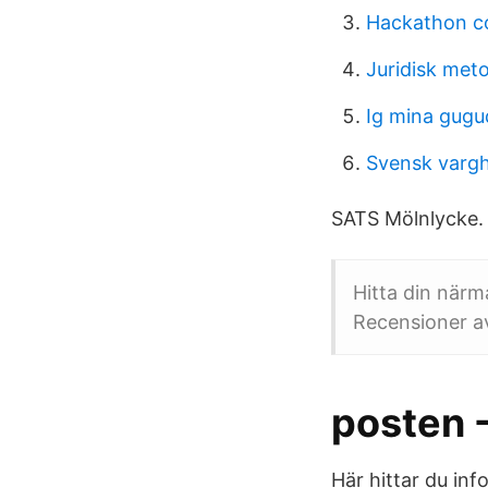
Hackathon c
Juridisk met
Ig mina gug
Svensk varg
SATS Mölnlycke. 
Hitta din närm
Recensioner a
posten 
Här hittar du inf