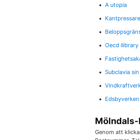
A utopia
Kantpressare
Beloppsgrän
Oecd ilibrary 
Fastighetsa
Subclavia sin
Vindkraftverk
Edsbyverken 
Mölndals-
Genom att klicka