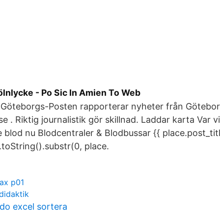
ölnlycke - Po Sic In Amien To Web
 Göteborgs-Posten rapporterar nyheter från Götebor
e . Riktig journalistik gör skillnad. Laddar karta Var vi
 blod nu Blodcentraler & Blodbussar {{ place.post_title
toString().substr(0, place.
ax p01
didaktik
o excel sortera