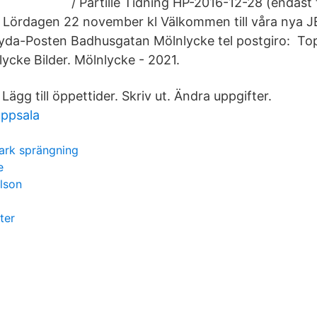
/ Partille Tidning HP-2016-12-28 (endast t
ördagen 22 november kl Välkommen till våra nya 
a-Posten Badhusgatan Mölnlycke tel postgiro: Top
ycke Bilder. Mölnlycke - 2021.
gg till öppettider. Skriv ut. Ändra uppgifter.
ppsala
ark sprängning
e
hlson
ter