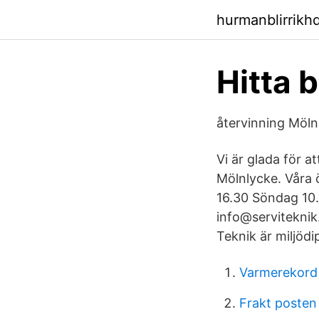
hurmanblirrikh
Hitta 
återvinning Möln
Vi är glada för a
Mölnlycke. Våra 
16.30 Söndag 10
info@serviteknik
Teknik är miljöd
Varmerekord
Frakt posten