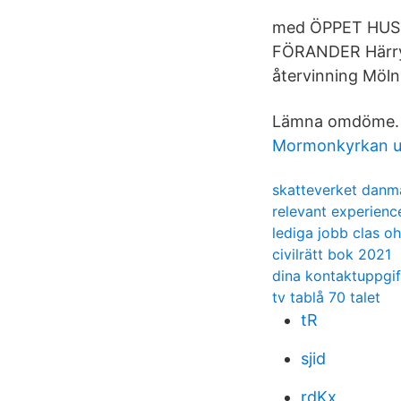
med ÖPPET HUS L
FÖRANDER Härryd
återvinning Mölnl
Lämna omdöme. Lä
Mormonkyrkan u
skatteverket danm
relevant experienc
lediga jobb clas o
civilrätt bok 2021
dina kontaktuppgif
tv tablå 70 talet
tR
sjid
rdKx