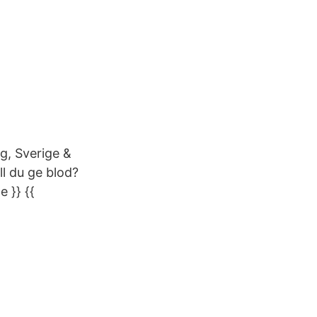
g, Sverige &
ll du ge blod?
 }} {{