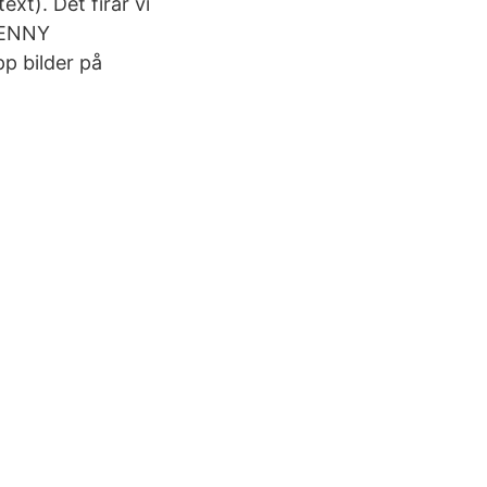
ext). Det firar vi
JENNY
p bilder på