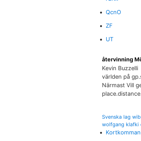
QcnO
ZF
UT
återvinning M
Kevin Buzzelli
världen på gp.s
Närmast Vill ge
place.distance.
Svenska lag wib
wolfgang klafki 
Kortkommand