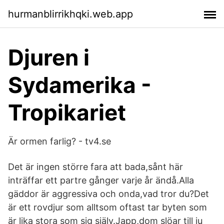
hurmanblirrikhqki.web.app
Djuren i
Sydamerika -
Tropikariet
Är ormen farlig? - tv4.se
Det är ingen större fara att bada,sånt här
inträffar ett partre gånger varje år ändå.Alla
gäddor är aggressiva och onda,vad tror du?Det
är ett rovdjur som alltsom oftast tar byten som
är lika stora som sig själv.Japp,dom slöar till ju