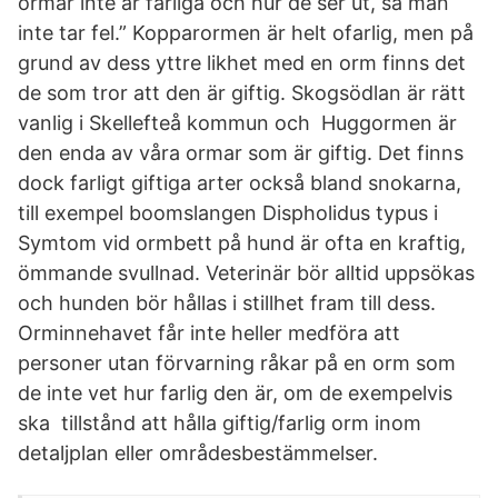
ormar inte är farliga och hur de ser ut, så man
inte tar fel.” Kopparormen är helt ofarlig, men på
grund av dess yttre likhet med en orm finns det
de som tror att den är giftig. Skogsödlan är rätt
vanlig i Skellefteå kommun och Huggormen är
den enda av våra ormar som är giftig. Det finns
dock farligt giftiga arter också bland snokarna,
till exempel boomslangen Dispholidus typus i
Symtom vid ormbett på hund är ofta en kraftig,
ömmande svullnad. Veterinär bör alltid uppsökas
och hunden bör hållas i stillhet fram till dess.
Orminnehavet får inte heller medföra att
personer utan förvarning råkar på en orm som
de inte vet hur farlig den är, om de exempelvis
ska tillstånd att hålla giftig/farlig orm inom
detaljplan eller områdesbestämmelser.