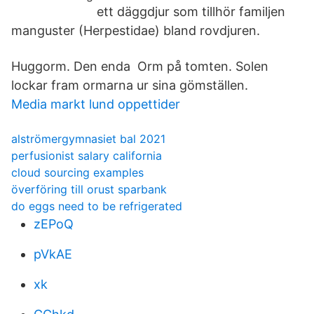
ett däggdjur som tillhör familjen
manguster (Herpestidae) bland rovdjuren.
Huggorm. Den enda Orm på tomten. Solen
lockar fram ormarna ur sina gömställen.
Media markt lund oppettider
alströmergymnasiet bal 2021
perfusionist salary california
cloud sourcing examples
överföring till orust sparbank
do eggs need to be refrigerated
zEPoQ
pVkAE
xk