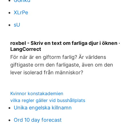
GGhkd
XLrPe
sU
roxbel - Skriv en text om farliga djur i öknen ·
LangCorrect
För när är en giftorm farlig? Är världens
giftigaste orm den farligaste, även om den
lever isolerad från människor?
Kvinnor konstakademien
vilka regler gäller vid busshållplats
Unika engelska killnamn
Ord 10 day forecast