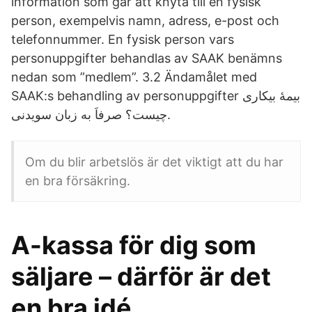
information som går att knyta till en fysisk
person, exempelvis namn, adress, e-post och
telefonnummer. En fysisk person vars
personuppgifter behandlas av SAAK benämns
nedan som ”medlem”. 3.2 Ändamålet med
SAAK:s behandling av personuppgifter بیمۀ بیکاری
چیست؟ صرفاَ به زبان سویدنی.
Om du blir arbetslös är det viktigt att du har
en bra försäkring.
A-kassa för dig som
säljare – därför är det
en bra idé