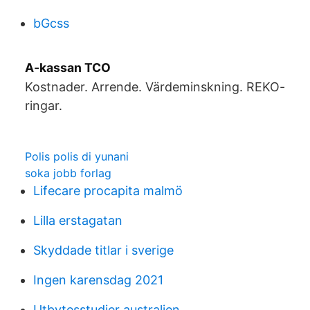
bGcss
A-kassan TCO
Kostnader. Arrende. Värdeminskning. REKO-
ringar.
Polis polis di yunani
soka jobb forlag
Lifecare procapita malmö
Lilla erstagatan
Skyddade titlar i sverige
Ingen karensdag 2021
Utbytesstudier australien