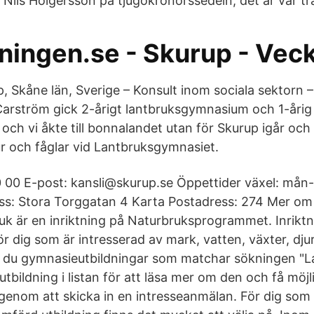
Nils Holgersson på tjugokronorssedeln, det är vår tr
dningen.se - Skurup - Vec
, Skåne län, Sverige – ‎Konsult inom sociala sektorn –
Carström gick 2-årigt lantbruksgymnasium och 1-åri
 och vi åkte till bonnalandet utan för Skurup igår och 
jur och fåglar vid Lantbruksgymnasiet.
 00 E-post: kansli@skurup.se Öppettider växel: mån-t
s: Stora Torggatan 4 Karta Postadress: 274 Mer om 
uk är en inriktning på Naturbruksprogrammet. Inrikt
ör dig som är intresserad av mark, vatten, växter, dj
ar du gymnasieutbildningar som matchar sökningen "L
 utbildning i listan för att läsa mer om den och få möjl
genom att skicka in en intresseanmälan. För dig som v