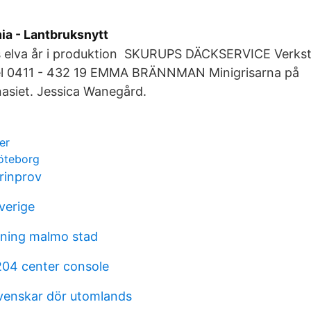
mia - Lantbruksnytt
s elva år i produktion SKURUPS DÄCKSERVICE Verkst
l 0411 - 432 19 EMMA BRÄNNMAN Minigrisarna på
asiet. Jessica Wanegård.
er
öteborg
rinprov
verige
vning malmo stad
204 center console
venskar dör utomlands