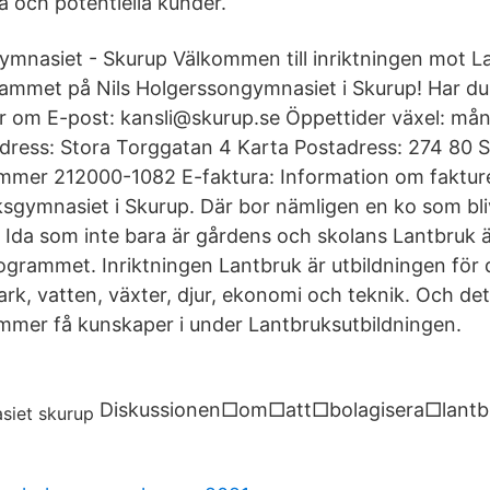
a och potentiella kunder.
ymnasiet - Skurup Välkommen till inriktningen mot L
mmet på Nils Holgerssongymnasiet i Skurup! Har du 
 om E-post: kansli@skurup.se Öppettider växel: mån
dress: Stora Torggatan 4 Karta Postadress: 274 80 S
mmer 212000-1082 E-faktura: Information om fakture
ruksgymnasiet i Skurup. Där bor nämligen en ko som bliv
6 Ida som inte bara är gårdens och skolans Lantbruk ä
grammet. Inriktningen Lantbruk är utbildningen för 
rk, vatten, växter, djur, ekonomi och teknik. Och det
mer få kunskaper i under Lantbruksutbildningen.
Diskussionen□om□att□bolagisera□lantb