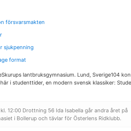
on försvarsmakten
r
r sjukpenning
age format
e​Skurups lantbruksgymnasium. Lund, Sverige104 kon
 här i studenttider, en modern svensk klassiker: Stude
kl. 12:00 Drottning 56 Ida Isabella går andra året på
siet i Bollerup och tävlar för Österlens Ridklubb.