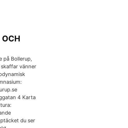
O OCH
 på Bollerup,
 skaffar vänner
biodynamisk
ymnasium:
urup.se
rggatan 4 Karta
tura:
jande
pptäcket du ser