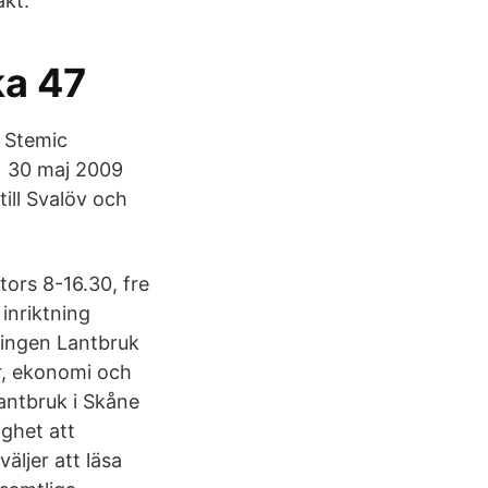
akt.
ka 47
 ‎Stemic
g 30 maj 2009
till Svalöv och
ors 8-16.30, fre
inriktning
ningen Lantbruk
ur, ekonomi och
antbruk i Skåne
ighet att
äljer att läsa