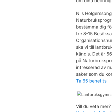
om dina befintlig
Nils Holgerssong
Naturbruksprogra
bestämma dig för
fre 8-15 Besöksa
Organisationsnu
ska vi till lantb
kändis. Det är 5
på Naturbrukspro
intresserad av ma
saker som du kom
Ta 65 benefits
Vill du veta mer?