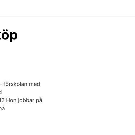
köp
 – förskolan med
d
12 Hon jobbar på
på