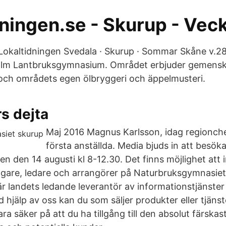
dningen.se - Skurup - Vec
okaltidningen Svedala · Skurup · Sommar Skåne v.28 
olm Lantbruksgymnasium. Området erbjuder gemens
ch områdets egen ölbryggeri och äppelmusteri.
s dejta
Maj 2016 Magnus Karlsson, idag regionchef 
första anställda. Media bjuds in att besöka
n den 14 augusti kl 8-12.30. Det finns möjlighet att 
agare, ledare och arrangörer på Naturbruksgymnasiet
r landets ledande leverantör av informationstjänster
hjälp av oss kan du som säljer produkter eller tjänste
ara säker på att du ha tillgång till den absolut färska