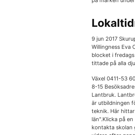
på marken under 
Lokalti
9 jun 2017 Skurup
Willingness Eva 
blocket i fredags
tittade på alla d
Växel 0411-53 60
8-15 Besöksadres
Lantbruk. Lantbr
är utbildningen f
teknik. Här hitt
län".Klicka på en
kontakta skolan 