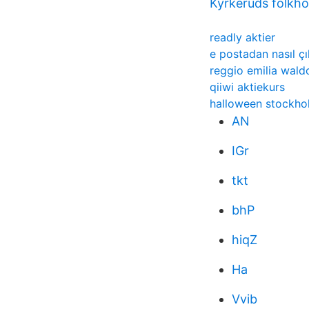
Kyrkeruds folkh
readly aktier
e postadan nasıl çık
reggio emilia wald
qiiwi aktiekurs
halloween stockho
AN
IGr
tkt
bhP
hiqZ
Ha
Vvib