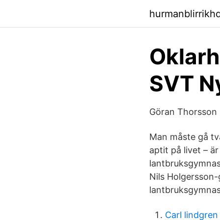
hurmanblirrikh
Oklarh
SVT N
Göran Thorsson 
Man måste gå två
aptit på livet – 
lantbruksgymnasi
Nils Holgersson-
lantbruksgymnas
Carl lindgren