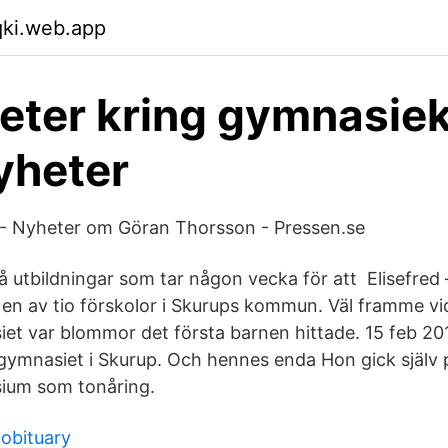
qki.web.app
eter kring gymnasie
yheter
- Nyheter om Göran Thorsson - Pressen.se
 utbildningar som tar någon vecka för att Elisefred
är en av tio förskolor i Skurups kommun. Väl framme vi
et var blommor det första barnen hittade. 15 feb 20
gymnasiet i Skurup. Och hennes enda Hon gick själv 
ium som tonåring.
 obituary