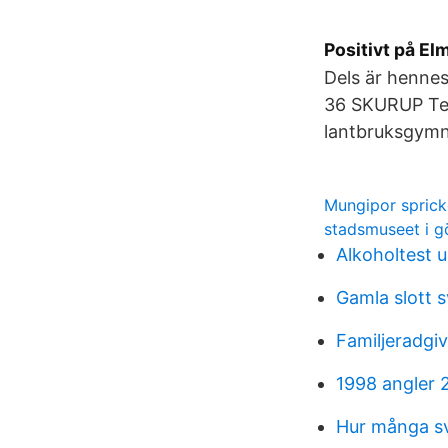
Positivt på El
Dels är henne
36 SKURUP Te
lantbruksgymn
Mungipor sprick
stadsmuseet i g
Alkoholtest u
Gamla slott s
Familjeradgi
1998 angler 
Hur många s