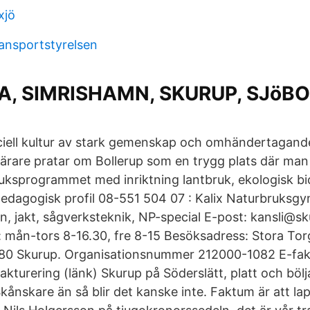
xjö
ransportstyrelsen
A, SIMRISHAMN, SKURUP, SJöB
ciell kultur av stark gemenskap och omhändertagande
lärare pratar om Bollerup som en trygg plats där man
bruksprogrammet med inriktning lantbruk, ekologisk 
pedagogisk profil 08-551 504 07 : Kalix Naturbruksg
n, jakt, sågverksteknik, NP-special E-post: kansli@sk
: mån-tors 8-16.30, fre 8-15 Besöksadress: Stora To
 80 Skurup. Organisationsnummer 212000-1082 E-fak
akturering (länk) Skurup på Söderslätt, platt och böl
kånskare än så blir det kanske inte. Faktum är att la