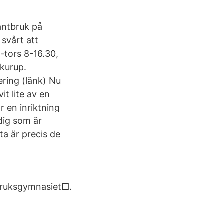
antbruk på
svårt att
-tors 8-16.30,
kurup.
ring (länk) Nu
it lite av en
r en inriktning
dig som är
ta är precis de
ruksgymnasiet□.