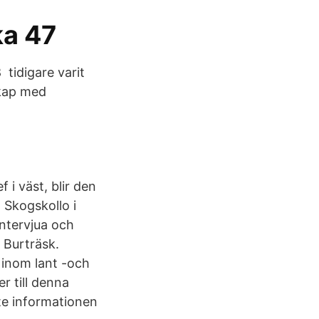
ka 47
tidigare varit
kap med
i väst, blir den
 Skogskollo i
intervjua och
 Burträsk.
 inom lant -och
r till denna
ste informationen