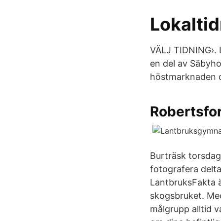
Lokalti
VÄLJ TIDNING›. L
en del av Säbyh
höstmarknaden o
Robertsfor
Burträsk torsdage
fotografera delt
LantbruksFakta ä
skogsbruket. Med 
målgrupp alltid v