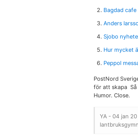
Bagdad cafe
Anders larss
Sjobo nyhete
Hur mycket ä
Peppol mess
PostNord Sverig
för att skapa​ Så
Humor. Close.
YA - 04 jan 20 
lantbruksgymna