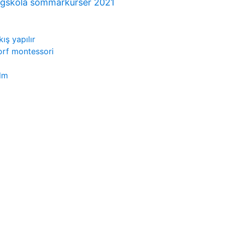
ögskola sommarkurser 2021
ış yapılır
orf montessori
lm